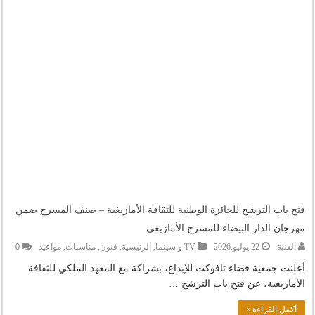
فتح باب الترشح للجائزة الوطنية للثقافة الأمازيغية – صنف المسرح ضمن
مهرجان الدار البيضاء للمسرح الأمازيغي
الفنية
22 يوليو,2026
TV و سينما
,
الرئيسية
,
فنون
,
مناسبات
,
مواعيد
0
أعلنت جمعية فضاء تافوكت للإبداع، بشراكة مع المعهد الملكي للثقافة
الأمازيغية، عن فتح باب الترشح …
أكمل القراءة »