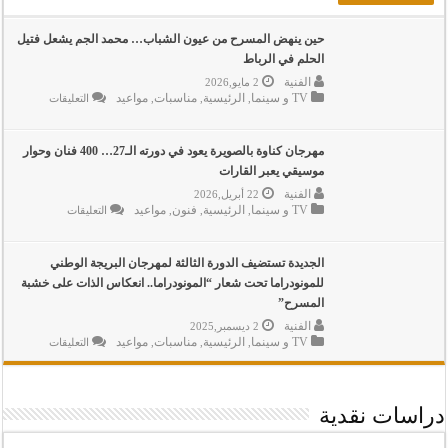
حين ينهض المسرح من عيون الشباب… محمد الجم يشعل فتيل
الحلم في الرباط
الفنية
2 مايو,2026
TV و سينما
الرئيسية
مناسبات
مواعيد
على
,
,
,
التعليقات
حين
ينهض
المسرح
من
مهرجان كناوة بالصويرة يعود في دورته الـ27… 400 فنان وحوار
عيون
موسيقي يعبر القارات
الشباب…
محمد
الفنية
22 أبريل,2026
الجم
TV و سينما
الرئيسية
فنون
مواعيد
على
,
,
,
التعليقات
يشعل
مهرجان
فتيل
كناوة
الحلم
بالصويرة
في
يعود
الجديدة تستضيف الدورة الثالثة لمهرجان البريجة الوطني
الرباط
في
مغلقة
للمونودراما تحت شعار “المونودراما.. انعكاس الذات على خشبة
دورته
الـ27…
المسرح”
400
الفنية
فنان
2 ديسمبر,2025
وحوار
TV و سينما
الرئيسية
مناسبات
مواعيد
على
,
,
,
التعليقات
موسيقي
الجديدة
يعبر
تستضيف
القارات
الدورة
مغلقة
الثالثة
لمهرجان
دراسات نقدية
البريجة
الوطني
للمونودراما