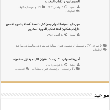
السينمائيين والكتاب المغاربة
المهرجان
الفنية
TV و سينما
مقابلات
مغلقة
1 نوفمبر,2023
,
على
التعليقات
المهرجان
الوطني
للفيلم..
الدعوة
مهرجان السينما الدولي بمراكش.. تسعة أعضاء ينتمون لخمس
إلى
قارات يشكلون لجنة تحكيم الدورة العشرين
تعزيز
التعاون
الفنية
27 أكتوبر,2023
بين
السينمائيين
والكتاب
24 ساعة
TV و سينما
الرئيسية
فنون
مقابلات
مقالات
مناسبات
مواعيد
,
,
,
,
,
,
,
المغاربة
مغلقة
على
التعليقات
مهرجان
السينما
الدولي
أميرة الصديقي : “الزفت”.. عنوان الفيلم يختزل مضمونه.
بمراكش..
الفنية
13 نوفمبر,2021
تسعة
أعضاء
TV و سينما
الرئيسية
فنون
مقابلات
على
,
,
,
التعليقات
ينتمون
أميرة
لخمس
الصديقي
قارات
:
“الزفت”..
يشكلون
عنوان
لجنة
الفيلم
تحكيم
يختزل
الدورة
مواعيد
مضمونه.
العشرين
مغلقة
مغلقة