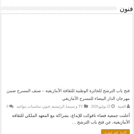
فنون
فتح باب الترشح للجائزة الوطنية للثقافة الأمازيغية – صنف المسرح ضمن
مهرجان الدار البيضاء للمسرح الأمازيغي
الفنية
22 يوليو,2026
TV و سينما
,
الرئيسية
,
فنون
,
مناسبات
,
مواعيد
0
أعلنت جمعية فضاء تافوكت للإبداع، بشراكة مع المعهد الملكي للثقافة
الأمازيغية، عن فتح باب الترشح …
أكمل القراءة »