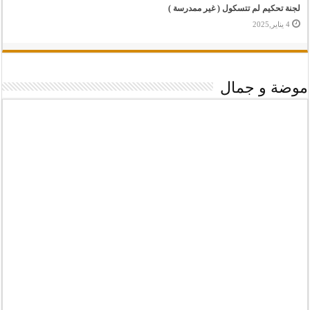
لجنة تحكيم لم تتسكول ( غير ممدرسة )
4 يناير,2025
موضة و جمال