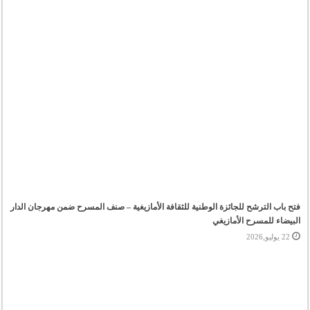
عرض
فني
يعزز
جسور
التبادل
الثقافي
مغلقة
فتح باب الترشح للجائزة الوطنية للثقافة الأمازيغية – صنف المسرح ضمن مهرجان الدار
البيضاء للمسرح الأمازيغي
22 يوليو,2026