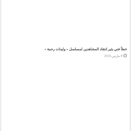
خطأ فني يثير انتقاد المشاهدين لمسلسل « وليدات رحمة »
8 مارس,2026