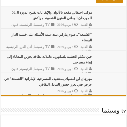
موكب احتفالي مفعم بالألوان والإيقاعات يفتتح الدورة ال55
للمهرجان الوطني للفنون الشعبية بمراكش
الفنية
TV و سينما
الرئيسية
فنون
3 يوليو,2026
,
,
على
التعليقات
موكب
“الشمعة”.. ضوء إماراتي يبدد عتمة الأسئلة على خشبة الدار
احتفالي
البيضاء
مفعم
بالألوان
الفنية
TV و سينما
أهل الفن
الرئيسية
6 يونيو,2026
,
,
والإيقاعات
على
يفتتح
التعليقات
الدورة
“الشمعة”..
حين تتكلم الخشبة بلسانهن.. عاملات نظافة يحولن المعاناة إلى
ضوء
ال55
إبداع مسرحي
إماراتي
للمهرجان
يبدد
الوطني
الفنية
TV و سينما
الرئيسية
فنون
6 يونيو,2026
,
,
عتمة
للفنون
على
الأسئلة
الشعبية
التعليقات
حين
على
بمراكش
مهرجان ابن امسيك يستضيف المسرحية الإماراتية “الشمعة” في
تتكلم
خشبة
مغلقة
الدار
الخشبة
عرض فني يعزز جسور التبادل الثقافي
البيضاء
بلسانهن..
الفنية
4 يونيو,2026
مغلقة
عاملات
TV و سينما
نظافة
الرئيسية
فنون
مناسبات
على
,
,
,
التعليقات
يحولن
مهرجان
المعاناة
ابن
إلى
امسيك
tv وسينما
إبداع
يستضيف
مسرحي
المسرحية
مغلقة
الإماراتية
“الشمعة”
في