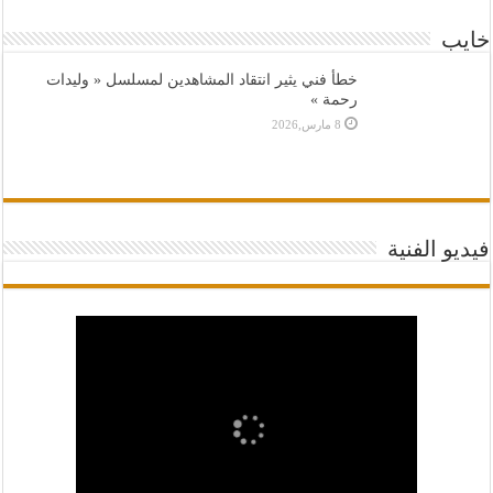
خايب
خطأ فني يثير انتقاد المشاهدين لمسلسل « وليدات
رحمة »
8 مارس,2026
فيديو الفنية