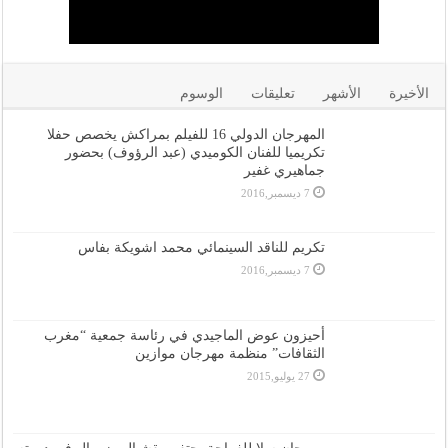
الأخيرة
الأشهر
تعليقات
الوسوم
المهرجان الدولي 16 للفيلم بمراكش يخصص حفلا
تكريميا للفنان الكوميدي (عبد الرؤوف) بحضور
جماهيري غفير
7 ديسمبر,2016
تكريم للناقد السينمائي محمد اشويكة بفاس
7 ديسمبر,2016
أحيزون عوض الماجيدي في رئاسة جمعية “مغرب
الثقافات” منظمة مهرجان موازين
27 يوليو,2015