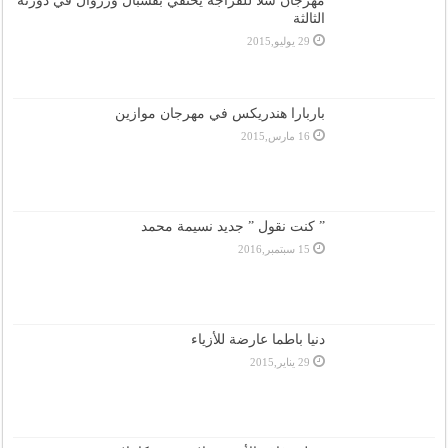
مهرجان سلا للفراجة يحتفي بقشبال وزروال في دورته
الثالثة
29 يوليو,2015
باربارا هندريكس في مهرجان موازين
16 مارس,2015
” كنت نقول ” جديد نسيمة محمد
15 سبتمبر,2016
دنيا باطما عارضة للأزياء
29 يناير,2015