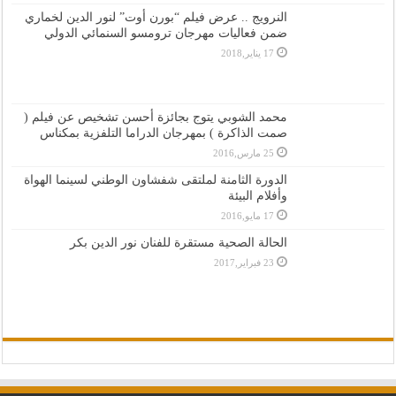
النرويج .. عرض فيلم “بورن أوت” لنور الدين لخماري
ضمن فعاليات مهرجان ترومسو السنمائي الدولي
17 يناير,2018
محمد الشوبي يتوج بجائزة أحسن تشخيص عن فيلم (
صمت الذاكرة ) بمهرجان الدراما التلفزية بمكناس
25 مارس,2016
الدورة الثامنة لملتقى شفشاون الوطني لسينما الهواة
وأفلام البيئة
17 مايو,2016
الحالة الصحية مستقرة للفنان نور الدين بكر
23 فبراير,2017