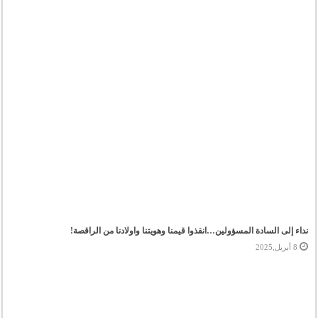
تحت
شعار
“المونودراما
انعكاس
الذات
على
خشبة
المسرح”
مغلقة
نداء إلى السادة المسؤولين…انقذوا قيمنا وهويتنا واولادنا من الراقصة!
8 أبريل,2025