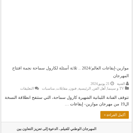
موازين-إيقاعات العالم/2024 .. ثلاثة أسئلة لكارول سماحة نجمة افتتاح
المهرجان
الفنية
21 يونيو,2024
على
TV و سينما
,
أهل الفن
,
الرئيسية
,
فنون
,
مقابلات
,
مناسبات
التعليقات
موازين-
إيقاعات
تتوقف الفنانة اللبنانية الشهيرة كارول سماحة، التي ستتفح انطلاقة النسخة
العالم/2024
ال19 من مهرجان موازين- إيقاعات …
..
ثلاثة
أكمل القراءة »
أسئلة
لكارول
سماحة
نجمة
المهرجان الوطني للفيلم.. الدعوة إلى تعزيز التعاون بين
افتتاح