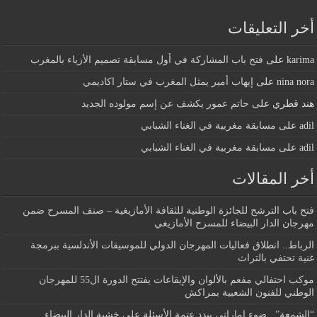
أخر التعليقات
karima
على
فتح باب المشاركة في أول مسابقة تصميم الأزياء بالمغرب
nina nora
على
إيهاب أمير يمثل المغرب في ستار اكاديمي
هند قطري
على
حاتم عمور يكشف عن إسم مولوده الجديد
adil
على
مسابقة مغربية في الغناء الشبابي
adil
على
مسابقة مغربية في الغناء الشبابي
أخر المقالات
فتح باب الترشح للجائزة الوطنية للثقافة الأمازيغية – صنف المسرح ضمن
مهرجان الدار البيضاء للمسرح الأمازيغي
الرباط.. انطلاق فعاليات المهرجان الدولي للموسيقات الأندلسية ببرمجة
غنية تحتفي بالتراث
موكب احتفالي مفعم بالألوان والإيقاعات يفتتح الدورة ال55 للمهرجان
الوطني للفنون الشعبية بمراكش
“الشمعة”.. ضوء إماراتي يبدد عتمة الأسئلة على خشبة الدار البيضاء