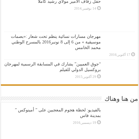
حفل زفاف الأمير مولاي رشيد كاملا
14 نوفمبر,2014
مهرجان مسارات نسائية ينظم تحت شعار :«بصمات
موسيقية » من 6 إلى 8 نونبر2016 بالمسرح الوطني
محمد الخامس
17 أكتوبر,2016
“جوق العميين” يشارك في المسابقة الرسمية لمهرجان
بروكسيل الدولي للفيلم
29 أكتوبر,2015
من هنا وهناك
بالفيديو: لحظة هجوم المعجبين على ” أمينوكس ”
بمدينة فاس
19 ديسمبر,2016