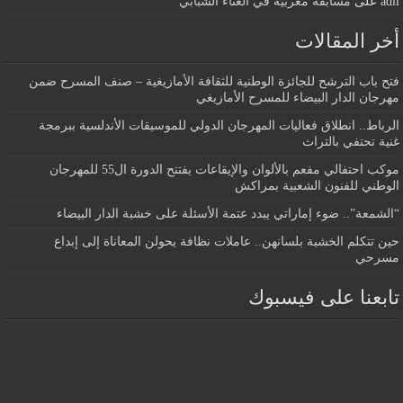
adil
على
مسابقة مغربية في الغناء الشبابي
أخر المقالات
فتح باب الترشح للجائزة الوطنية للثقافة الأمازيغية – صنف المسرح ضمن
مهرجان الدار البيضاء للمسرح الأمازيغي
الرباط.. انطلاق فعاليات المهرجان الدولي للموسيقات الأندلسية ببرمجة
غنية تحتفي بالتراث
موكب احتفالي مفعم بالألوان والإيقاعات يفتتح الدورة ال55 للمهرجان
الوطني للفنون الشعبية بمراكش
“الشمعة”.. ضوء إماراتي يبدد عتمة الأسئلة على خشبة الدار البيضاء
حين تتكلم الخشبة بلسانهن.. عاملات نظافة يحولن المعاناة إلى إبداع
مسرحي
تابعنا على فيسبوك