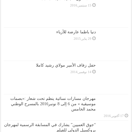
15 سبتمبر,2016
دنيا باطما عارضة للأزياء
29 يناير,2015
حفل زفاف الأمير مولاي رشيد كاملا
14 نوفمبر,2014
مهرجان مسارات نسائية ينظم تحت شعار :«بصمات
موسيقية » من 6 إلى 8 نونبر2016 بالمسرح الوطني
محمد الخامس
17 أكتوبر,2016
“جوق العميين” يشارك في المسابقة الرسمية لمهرجان
بروكسيل الدولي للفيلم