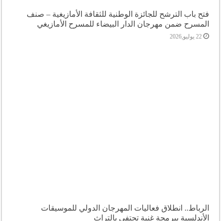
فتح باب الترشح للجائزة الوطنية للثقافة الأمازيغية – صنف
المسرح ضمن مهرجان الدار البيضاء للمسرح الأمازيغي
22 يوليو,2026
الرباط.. انطلاق فعاليات المهرجان الدولي للموسيقات
الأندلسية ببرمجة غنية تحتفي بالتراث