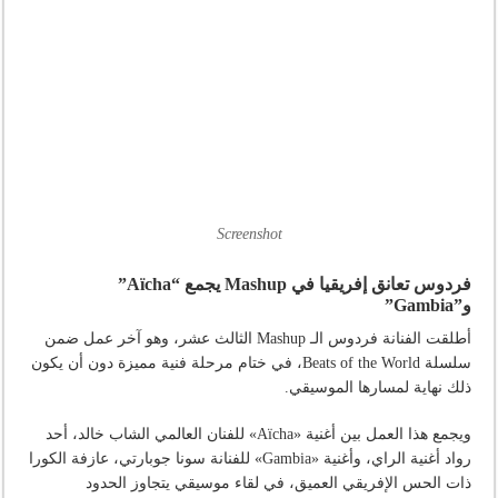
Screenshot
فردوس تعانق إفريقيا في Mashup يجمع “Aïcha”
و”Gambia”
أطلقت الفنانة فردوس الـ Mashup الثالث عشر، وهو آخر عمل ضمن
سلسلة Beats of the World، في ختام مرحلة فنية مميزة دون أن يكون
ذلك نهاية لمسارها الموسيقي.
ويجمع هذا العمل بين أغنية «Aïcha» للفنان العالمي الشاب خالد، أحد
رواد أغنية الراي، وأغنية «Gambia» للفنانة سونا جوبارتي، عازفة الكورا
ذات الحس الإفريقي العميق، في لقاء موسيقي يتجاوز الحدود