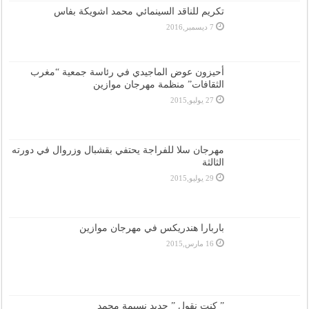
تكريم للناقد السينمائي محمد اشويكة بفاس
7 ديسمبر,2016
أحيزون عوض الماجيدي في رئاسة جمعية “مغرب
الثقافات” منظمة مهرجان موازين
27 يوليو,2015
مهرجان سلا للفراجة يحتفي بقشبال وزروال في دورته
الثالثة
29 يوليو,2015
باربارا هندريكس في مهرجان موازين
16 مارس,2015
” كنت نقول ” جديد نسيمة محمد