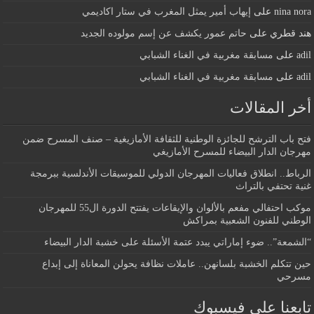
nina nora
على
إيهاب أمير يمثل المغرب في ستار اكاديمي
هند قطري
على
حاتم عمور يكشف عن إسم مولوده الجديد
adil
على
مسابقة مغربية في الغناء الشبابي
adil
على
مسابقة مغربية في الغناء الشبابي
أخر المقالات
فتح باب الترشح للجائزة الوطنية للثقافة الأمازيغية – صنف المسرح ضمن
مهرجان الدار البيضاء للمسرح الأمازيغي
الرباط.. انطلاق فعاليات المهرجان الدولي للموسيقات الأندلسية ببرمجة
غنية تحتفي بالتراث
موكب احتفالي مفعم بالألوان والإيقاعات يفتتح الدورة ال55 للمهرجان
الوطني للفنون الشعبية بمراكش
“الشمعة”.. ضوء إماراتي يبدد عتمة الأسئلة على خشبة الدار البيضاء
حين تتكلم الخشبة بلسانهن.. عاملات نظافة يحولن المعاناة إلى إبداع
مسرحي
تابعنا على فيسبوك