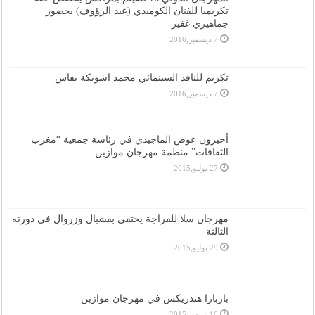
تكريميا للفنان الكوميدي (عبد الرؤوف) بحضور
جماهيري غفير
7 ديسمبر,2016
تكريم للناقد السينمائي محمد اشويكة بفاس
7 ديسمبر,2016
أحيزون عوض الماجيدي في رئاسة جمعية “مغرب
الثقافات” منظمة مهرجان موازين
27 يوليو,2015
مهرجان سلا للفراجة يحتفي بقشبال وزروال في دورته
الثالثة
29 يوليو,2015
باربارا هندريكس في مهرجان موازين
16 مارس,2015