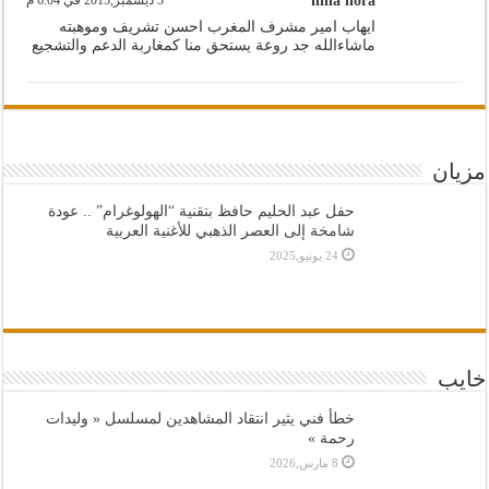
nina nora
ايهاب امير مشرف المغرب احسن تشريف وموهبته
ماشاءالله جد روعة يستحق منا كمغاربة الدعم والتشجيع
مزيان
حفل عبد الحليم حافظ بتقنية “الهولوغرام” .. عودة
شامخة إلى العصر الذهبي للأغنية العربية
24 يونيو,2025
خايب
خطأ فني يثير انتقاد المشاهدين لمسلسل « وليدات
رحمة »
8 مارس,2026