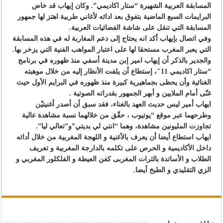
المسابقة العربية الشهيرة “ستار اكاديمي”. وكان إيهاب قد خاض
البرايمات السبع الماضية بتفوق بعد ادائه لأغاني طربية اهتز لها جمهور
المسابقة التي تنقل على شاشة الفضائيات العربية.
وفي اتصال بإيهاب أكد انه يحتاج إلى دعم المغاربة له في هذه المسابقة
التي يعبر المغرب مستحقا لها على اعتبار المواهب الفنية التي يزخر بها.
والجدير بالذكر أن إيهاب امير إبن مدينة أسفي منذ ظهوره في برنامج
“ستار اكاديمي 11″، إستطاع أن يلفت الأنظار إليه من خلال موهبته
الغنائية وأن يحظى بجماهيرية كبيرة منذ ظهوره في البرايم الأول حيث
غنّى أمام الملايين و أبهر الجمهور بقدراته الصوتية .
ايهاب أمير ليس حديث العهد بالغناء، فقد سبق أن أصدر أغنيتيْن
وطرحهما عبر موقع “يوتيوب ، حقّق من خلالهما نسبة مشاهدة عالية
تجاوزت المليونين مشاهدة، وهما “انتي لي بديتي”و”تعالي ليا”.
ايهاب استطاع أيضا أن يعرف بالأغنية و اللهجة المغربية من خلال أدائه
داخل الأكاديمية و الحرص على تكلمه بالدارجة المغربية و تعريف
الطلاب و الأساتدة بالثرات المغربى كفن العيطة و الفلكلور المغربي و
الزي التقليدي و الطبخ أيضا.