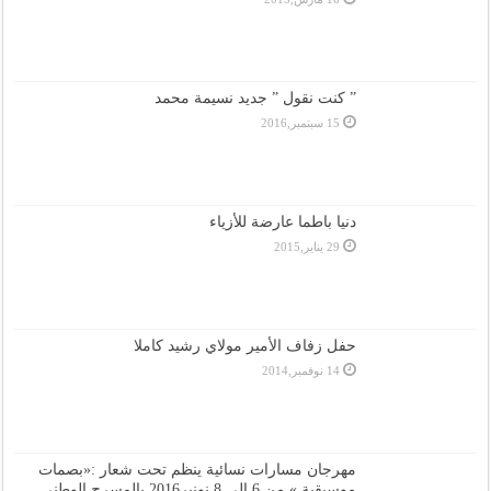
” كنت نقول ” جديد نسيمة محمد
15 سبتمبر,2016
دنيا باطما عارضة للأزياء
29 يناير,2015
حفل زفاف الأمير مولاي رشيد كاملا
14 نوفمبر,2014
مهرجان مسارات نسائية ينظم تحت شعار :«بصمات
موسيقية » من 6 إلى 8 نونبر2016 بالمسرح الوطني