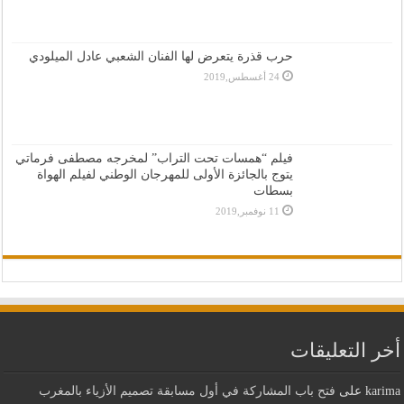
حرب قذرة يتعرض لها الفنان الشعبي عادل الميلودي
24 أغسطس,2019
فيلم “همسات تحت التراب” لمخرجه مصطفى فرماتي
يتوج بالجائزة الأولى للمهرجان الوطني لفيلم الهواة
بسطات
11 نوفمبر,2019
أخر التعليقات
karima
على
فتح باب المشاركة في أول مسابقة تصميم الأزياء بالمغرب