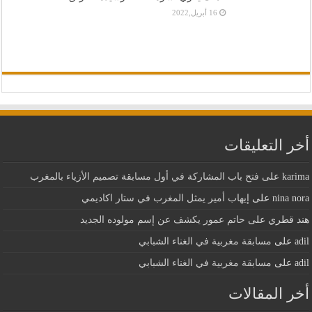
16 أبريل,2022
أخر التعليقات
karima
على
فتح باب المشاركة في أول مسابقة تصميم الأزياء بالمغرب
nina nora
على
إيهاب أمير يمثل المغرب في ستار اكاديمي
هند قطري
على
حاتم عمور يكشف عن إسم مولوده الجديد
adil
على
مسابقة مغربية في الغناء الشبابي
adil
على
مسابقة مغربية في الغناء الشبابي
أخر المقالات