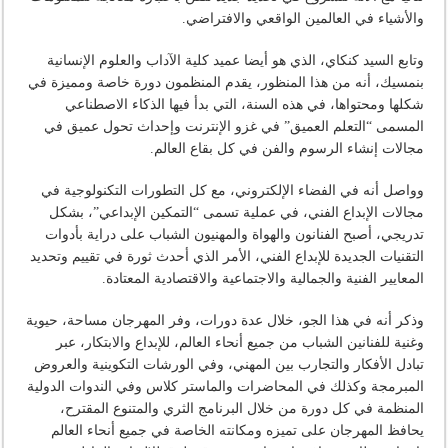
والأشياء في العالمين الواقعي والافتراضي.
وتابع السيد كنكاي، الذي هو أيضا عميد كلية الآداب والعلوم الإنسانية
بنمسيك، أنه من هذا المنظور، يقدم المنظمون دورة خاصة ومميزة في
شكلها ومحتواها، في هذه السنة، التي بدأ فيها الذكاء الاصطناعي
المسمى “التعلم العميق” في غزو الإنترنت وإحداث تحول عميق في
مجالات إنشاء الرسوم والفن في كل بقاع العالم.
وواصل أنه في الفضاء الإلكتروني، مع كل التطورات التكنولوجية في
مجالات الإبداع الفني، في عملية تسمى “التمكين الإبداعي”، بشكل
تدريجي، أصبح الفنانون والهواة والمهنيون الشباب على دراية بأدوات
التقنيات الجديدة للإبداع الفني، الأمر الذي أحدث ثورة في تقييم وتحديد
المعايير الفنية والجمالية والاجتماعية والاقتصادية المعتادة.
وذكر أنه في هذا الجو، خلال عدة دورات، وفر المهرجان مساحة، حيوية
وغنية للفنانين الشباب من جميع أنحاء العالم، للإبداع والابتكار، عبر
تبادل الأفكار والتجارب بين المهني، وفي الورشات التكوينية والعروض
المبرمجة وكذلك في المحاضرات والماستر كلاس وفي الندوات الدولية
المنظمة في كل دورة من خلال البرنامج الثري والمتنوع المقترح،
يحافظ المهرجان على تميزه ومكانته الخاصة في جميع أنحاء العالم