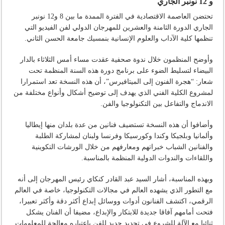
و 12 نونبر الجاري
تحتضن العاصمة الاقتصادية في الفترة الممدة ما بين 8 و12 نونبر
الجاري الدورة الثامنة والعشرين للمهرجان الدولي لفن الفيديو التي
تنظمها كلية الآداب والعلوم الإنسانية بنمسيك جامعة الحسن الثاني.
وأوضح المنظمون خلال ندوة صحفية عقدت مساء أمس الثلاثاء بالدار
البيضاء لتسليط الضوء على برنامج دورة هذه السنة المنظمة تحت
شعار: “هجرة الفنون إلى الميتافيرس”، أن هذه النسخة تعد استمرارا
لمشروع الكلية الفني الذي يهدف إلى توضيح أشكال وأنواع مختلفة من
الاندماج والتفاعل بين التكنولوجيا والفن.
وأضافوا أن هذه النسخة تستضيف فنانين من عدة بلدان منها إيطاليا
وألمانيا وبلجيكا وكندا وكورسيكا وفرنسا ولبنان لمشاركة الطلبة
والفنانين الشباب خبراتهم ومعارفهم من خلال الورشات التكوينية
واللقاءات والندوات الدولية المنظمة بالمناسبة.
وبهذه المناسبة، أشار السيد عبد القادر كنكاي رئيس المهرجان إلى أنه
مع التطور الذي يشهده العالم في مجالات التكنولوجيا، خاصة في العالم
الرقمي، اكتشف الفنانون أدوات ووسائل إبداع أكثر دقة وأكثر تعبيرا،
فتحت أمامهم آفاقا جديدة للابتكار والإبداع، مضيفا أن الفنان يشكل
ثنائيا مع الآلة للشروع في تحديد جديد للفن باعتباره معالجة للمعلومات