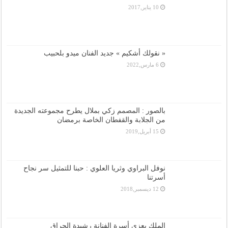
10 يناير,2017
« نقولك أشكيم » جديد الفنان ميدو بلحبيب
6 مارس,2022
بالصور : المصمم زكي بملال يطرح مجموعته الجديدة
من الجلابة والقفطان الخاصة برمضان
15 أبريل,2019
نوفل البراوي وثريا العلوي : حبنا للتمثيل سر نجاح
أسرتنا
12 ديسمبر,2018
الملك يعزي أسرة الفنانة رشيدة الحراق