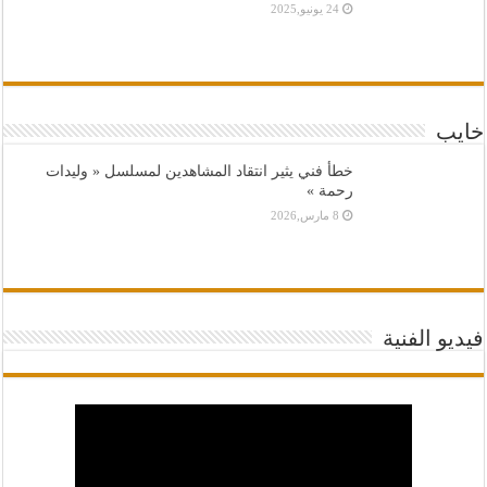
24 يونيو,2025
خايب
خطأ فني يثير انتقاد المشاهدين لمسلسل « وليدات
رحمة »
8 مارس,2026
فيديو الفنية