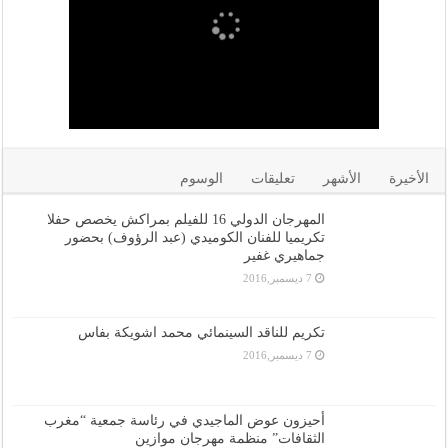
الأخيرة
الأشهر
تعليقات
الوسوم
المهرجان الدولي 16 للفيلم بمراكش يخصص حفلا
تكريميا للفنان الكوميدي (عبد الرؤوف) بحضور
جماهيري غفير
7 ديسمبر,2016
تكريم للناقد السينمائي محمد اشويكة بفاس
7 ديسمبر,2016
أحيزون عوض الماجيدي في رئاسة جمعية “مغرب
الثقافات” منظمة مهرجان موازين