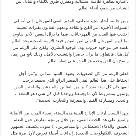
باعتباره تظاهرة ثقافية استثنائية ومفترق طرق للالتقاء والتبادل بين
الشباب من جميع أنحاء العالم.
ومن جانبه، أشار مجيد سداتي، المدير الفني للمهرجان، إلى أنه في
السنوات الأخيرة، مر الفن والثقافة ومعهم الفنانون بفترات عصيبة
اختفت فيها العديد من المهرجانات، فيما ما يزال البعض الآخر يقاوم،
بما فيهم المهرجان الدولي لفن الفيديو فبعد الأزمة الصحية يجد العالم
نفسه في مواجهة حروب تهدد الوجود البشري، ولكن على الرغم من
كل هذا، فالتفاؤل ما يزال حاضرا والتشبث بالأمل، وذلك نابع من إيمان
راسخ بأن الفن وحده هو القادر على إنقاذ العالم.
فعلى الرغم من كل الصعوبات، يضيف السيد سداتي، و”من أجل
الحفاظ على هذا العالم الفني الصغير الرائع الذي يجمعنا يرحب
المهرجان كل سنة بعدد كبير من الفنانين والمبدعين والباحثين الذين
يؤمنون بمشروعنا لأن ما يجمعنا ويوحدنا قبل كل شيء هو الشغف،
والحب، ومشاركة القيم، والمعرفة والتجارب الجديدة”.
ولهذا السبب ارتأت الإدارة الفنية هذه السنة، إضفاء المزيد من الأصالة
والتميز على هذا الحدث الفني، من خلال برمجة معارض حول التعلم
العميق، والذكاء الاصطناعي، والميتافيرس، إذ سوف يكتشف الجمهور
الشغوف بالتكنولوجيات الجديدة، إبداعات أصيلة تعرض لأول مرة مثل