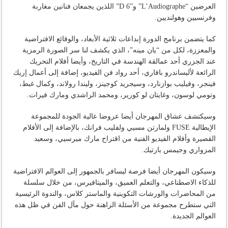
العرضين “L’Audiographe” و”6 D” اللذين يجمعان فنانين مغاربة
وفرنسيين وهولنديين.
كما يتضمن برنامج الدورة إبداعات ثلاثية الأبعاد، والوقائع الافتراضية
والمعززة، لكل من “يان مينه”، الذي يكشف لنا سر الصورة الرمزية
عند الجزري أحد عمالقة الهندسة في التاريخ، وأيضا أفلام التحريك
الرائعة لأليساندرو بافاري، أحد رواد فن الفيديو، إضافة إلى أعمال إريك
فينجر، وفيليب بوازنارد، وسيجريد كوجينز، وليندا رولاند، وكمال غبط،
وتومي لوسون، وغايتان لو كورير، ومحمد الراشدي ومارك فيرات.
وسيكتشف عشاق المهرجان أيضا عروضا عالية الجودة للمجموعة
الإيطالية FUSE ولمارتن مسيي ولفليب فرانك، بالإضافة إلى الأفلام
القصيرة وأفلام الفيديو الفنية من اقتراح مارك ميرسيي، وسعيد
المزواري وجيمس بارتيك.
وسيكون المهرجان أيضا فرصة ليسافر بالجمهور إلى العوالم الافتراضية
للذكاء الاصطناعي، والتعلم العميق، والميتافيرس، من خلال سلسلة
من المحاضرات والورشات التكوينية والماستر كلاس، والندوة الرئيسية
التي ستطرح مجموعة من الأسئلة الراهنة حول مآل الفن في ظل هذه
العوالم الجديدة.