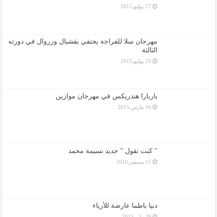
27 يوليو,2015
مهرجان سلا للفراجة يحتفي بقشبال وزروال في دورته
الثالثة
29 يوليو,2015
باربارا هندريكس في مهرجان موازين
16 مارس,2015
” كنت نقول ” جديد نسيمة محمد
15 سبتمبر,2016
دنيا باطما عارضة للأزياء
29 يناير,2015