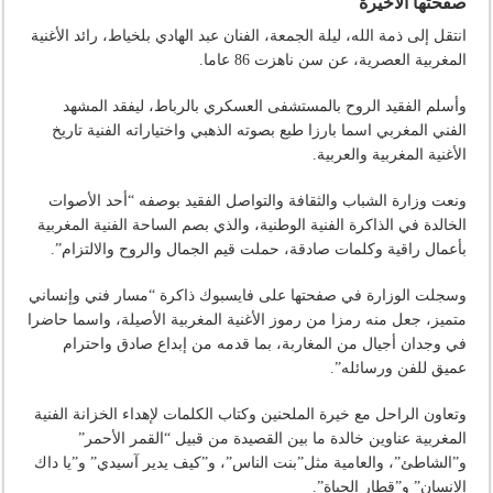
صفحتها الأخيرة
انتقل إلى ذمة الله، ليلة الجمعة، الفنان عبد الهادي بلخياط، رائد الأغنية
المغربية العصرية، عن سن ناهزت 86 عاما.
وأسلم الفقيد الروح بالمستشفى العسكري بالرباط، ليفقد المشهد
الفني المغربي اسما بارزا طبع بصوته الذهبي واختياراته الفنية تاريخ
الأغنية المغربية والعربية.
ونعت وزارة الشباب والثقافة والتواصل الفقيد بوصفه “أحد الأصوات
الخالدة في الذاكرة الفنية الوطنية، والذي بصم الساحة الفنية المغربية
بأعمال راقية وكلمات صادقة، حملت قيم الجمال والروح والالتزام”.
وسجلت الوزارة في صفحتها على فايسبوك ذاكرة “مسار فني وإنساني
متميز، جعل منه رمزا من رموز الأغنية المغربية الأصيلة، واسما حاضرا
في وجدان أجيال من المغاربة، بما قدمه من إبداع صادق واحترام
عميق للفن ورسائله”.
وتعاون الراحل مع خيرة الملحنين وكتاب الكلمات لإهداء الخزانة الفنية
المغربية عناوين خالدة ما بين القصيدة من قبيل “القمر الأحمر”
و”الشاطئ”، والعامية مثل”بنت الناس”، و”كيف يدير آسيدي” و”يا داك
الانسان” و”قطار الحياة”.