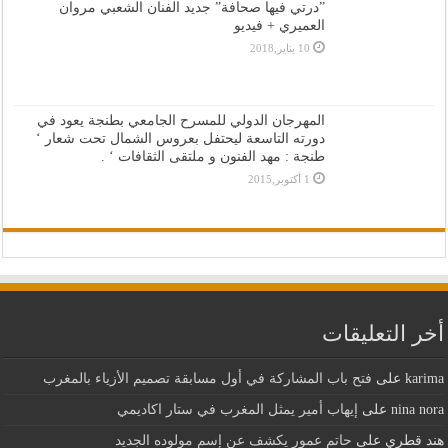
”درتي فيها صحافة” جديد الفنان الشعبي مروان
العميري + فيديو
10 يناير,2018
المهرجان الدولي للمسرح الجامعي بطنجة يعود في
دورته التاسعة ليحتفل بعروس الشمال تحت شعار ‘
طنجة : مهد الفنون و ملتقى الثقافات ‘ .
1 أكتوبر,2015
أخر التعليقات
karima
على
فتح باب المشاركة في أول مسابقة تصميم الأزياء بالمغرب
nina nora
على
إيهاب أمير يمثل المغرب في ستار اكاديمي
هند قطري
على
حاتم عمور يكشف عن إسم مولوده الجديد