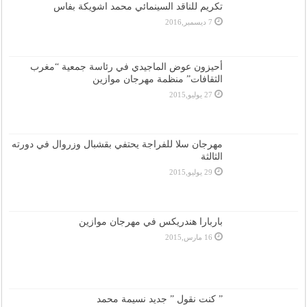
تكريم للناقد السينمائي محمد اشويكة بفاس
7 ديسمبر,2016
أحيزون عوض الماجيدي في رئاسة جمعية “مغرب
الثقافات” منظمة مهرجان موازين
27 يوليو,2015
مهرجان سلا للفراجة يحتفي بقشبال وزروال في دورته
الثالثة
29 يوليو,2015
باربارا هندريكس في مهرجان موازين
16 مارس,2015
” كنت نقول ” جديد نسيمة محمد