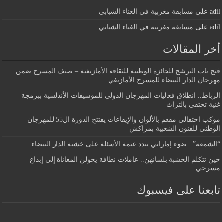
adil
على
مسابقة مغربية في الغناء الشبابي
adil
على
مسابقة مغربية في الغناء الشبابي
أخر المقالات
فتح باب الترشح للجائزة الوطنية للثقافة الأمازيغية – صنف المسرح ضمن
مهرجان الدار البيضاء للمسرح الأمازيغي
الرباط.. انطلاق فعاليات المهرجان الدولي للموسيقات الأندلسية ببرمجة
غنية تحتفي بالتراث
موكب احتفالي مفعم بالألوان والإيقاعات يفتتح الدورة ال55 للمهرجان
الوطني للفنون الشعبية بمراكش
“الشمعة”.. ضوء إماراتي يبدد عتمة الأسئلة على خشبة الدار البيضاء
حين تتكلم الخشبة بلسانهن.. عاملات نظافة يحولن المعاناة إلى إبداع
مسرحي
تابعنا على فيسبوك