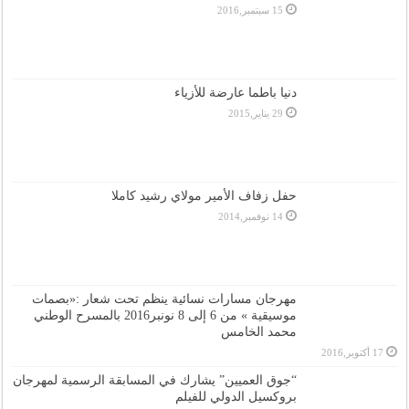
15 سبتمبر,2016
دنيا باطما عارضة للأزياء
29 يناير,2015
حفل زفاف الأمير مولاي رشيد كاملا
14 نوفمبر,2014
مهرجان مسارات نسائية ينظم تحت شعار :«بصمات
موسيقية » من 6 إلى 8 نونبر2016 بالمسرح الوطني
محمد الخامس
17 أكتوبر,2016
“جوق العميين” يشارك في المسابقة الرسمية لمهرجان
بروكسيل الدولي للفيلم