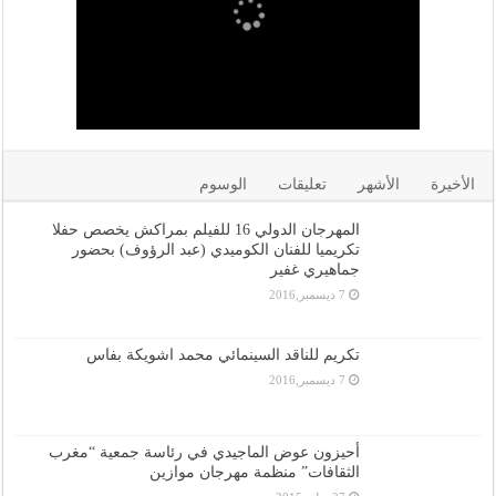
الأخيرة
الأشهر
تعليقات
الوسوم
المهرجان الدولي 16 للفيلم بمراكش يخصص حفلا
تكريميا للفنان الكوميدي (عبد الرؤوف) بحضور
جماهيري غفير
7 ديسمبر,2016
تكريم للناقد السينمائي محمد اشويكة بفاس
7 ديسمبر,2016
أحيزون عوض الماجيدي في رئاسة جمعية “مغرب
الثقافات” منظمة مهرجان موازين