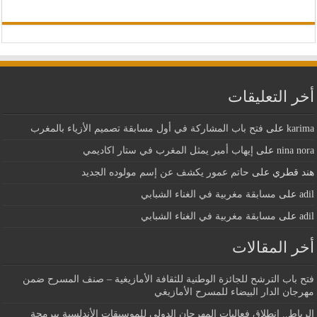
أخر التعليقات
karima
على
فتح باب المشاركة في أول مسابقة تصميم الأزياء بالمغرب
nina nora
على
إيهاب أمير يمثل المغرب في ستار اكاديمي
هند قطري
على
حاتم عمور يكشف عن إسم مولوده الجديد
adil
على
مسابقة مغربية في الغناء الشبابي
adil
على
مسابقة مغربية في الغناء الشبابي
أخر المقالات
فتح باب الترشح للجائزة الوطنية للثقافة الأمازيغية – صنف المسرح ضمن
مهرجان الدار البيضاء للمسرح الأمازيغي
الرباط.. انطلاق فعاليات المهرجان الدولي للموسيقات الأندلسية ببرمجة