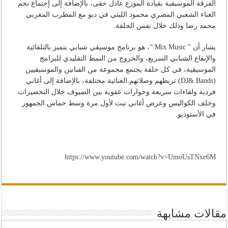
الفرقة الموسيقية بقيادة الموزع عادل حقى، بالإضافة إلى إجتماع نجم
الغناء الشعبي المصري محمود الليثي في ديو مع المطرب المغربي
محمد رضا وذلك خلال نفس الحلقة.
يشار أن ” Mix Music “، هو برنامج موسيقي شبابي يتميز بالتلقائية
والإيقاع الشبابي السريع، والخروج من النمط التقليدي للبرامج
الموسيقية، في كل حلقة يجتمع مجموعة من الفنانين والموسيقيين
(DJ& Bands) تربطهم وصلاتهم الغنائية مختلفة، بالإضافة إلى أغاني
فردية ولقاءات سريعة وحوارات عفوية بين الضيوف خلال التحضيرات
وخلف الكواليس وعرض أغاني تبث لأول مرة وسط حماس الجمهور
في الأستوديو.
https://www.youtube.com/watch?v=UmoUsTNxe6M
مقالات مشابهة