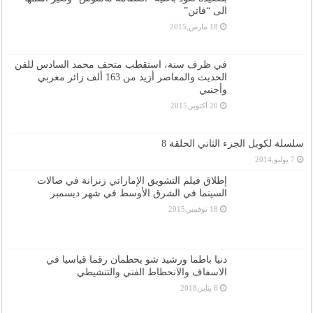
الى “فاتن”
18 مارس,2015
في ظرف سنة، استقطب متحف محمد السادس للفن
الحديث والمعاصر أزيد من 163 ألف زائر مغربي
وأجنبي
20 أكتوبر,2015
سلسلة لكوبل الجزء الثاني الحلقة 8
7 يوليو,2014
إطلاق فيلم التشويق الإماراتي زنزانة في صالات
السينما في الشرق الأوسط في شهر ديسمبر
18 نوفمبر,2015
دنيا باطما ورشيد شو يحطمان رقما قياسيا في
الاسفاف والانحطاط الفني والتنشيطي
6 يناير,2018