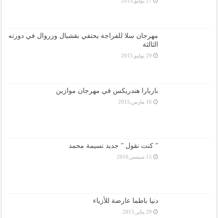
27 يوليو,2015
مهرجان سلا للفراجة يحتفي بقشبال وزروال في دورته
الثالثة
29 يوليو,2015
باربارا هندريكس في مهرجان موازين
16 مارس,2015
” كنت نقول ” جديد نسيمة محمد
15 سبتمبر,2016
دنيا باطما عارضة للأزياء
29 يناير,2015