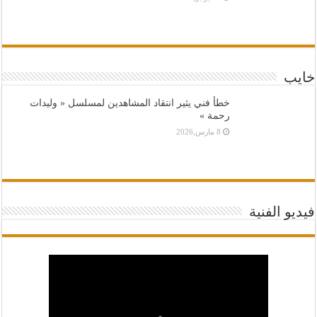
خايب
خطأ فني يثير انتقاد المشاهدين لمسلسل « وليدات
رحمة »
8 مارس,2026
فيديو الفنية