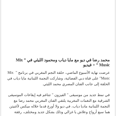
محمد رضا في ديو مع مايا دياب ومحمود الليثي في ” Mix
Music ” + فيديو
عرضت نهاية الأسبوع الماضي، حلقة النجم المغربي في برنامج ” Mix
Music” على قناة دبي الفضائية، وشاركت النجمة اللبنانية مايا دياب في
الحلقة إلى جانب الفنان المصري محمد الليثي.
في نمط جديد من موسيقى ” الفيزون ” تتناغم فيه إيقاعات الموسيقى
الشرقية مع النغمات المغربية يلتقي الفنان المغربي محمد رضا مع
النجمة اللبنانية ماديا دياب، في ديو ولا أورع قدما خلاله ميكس لأغنيتن
هما سبع أرواح وعلاش يا غزالي وذلك بشكل جديد ومختلف، رفقة