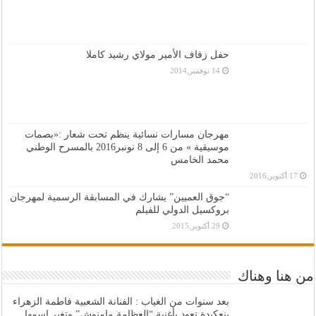
حفل زفاف الأمير مولاي رشيد كاملا
14 نوفمبر,2014
مهرجان مسارات نسائية ينظم تحت شعار :«بصمات
موسيقية » من 6 إلى 8 نونبر2016 بالمسرح الوطني
محمد الخامس
17 أكتوبر,2016
“جوق العميين” يشارك في المسابقة الرسمية لمهرجان
بروكسيل الدولي للفيلم
29 أكتوبر,2015
من هنا وهناك
بعد سنوات من الغياب : الفنانة الشعبية فاطمة الزهراء
بنعكيدة تعود بأغنية “العظامة مامنوش” وتغير اسمها