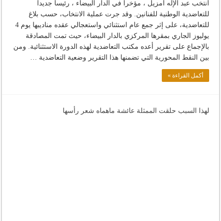
انتخب عبد الإله أمزيل ، مؤخرا في الدار البيضاء ، رئيسا جديدا
للتعاضدية الوطنية للفنانين. وقد جرت عملية الانتخاب، حسب بلاغ
للتعاضدية، على إثر جمع عام استثنائي واستعجالي عقده مناديبها يوم 4
يوليوز الجاري بمقرها المركزي بالدار البيضاء، حيث تمت المصادقة
بالإجماع على تقرير أعده مكتب التعاضدية لهذه الدورة الاستثنائية. ومن
بين النقط المحورية التي تضمنها هذا التقرير وضعية التعاضدية …
أكمل القراءة »
لهذا السبب حلقت الممثلة عائشة ماهماه شعر رأسها