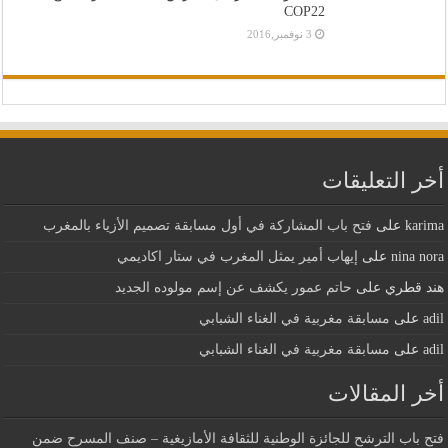
COP22
3 نوفمبر,2016
أخر التعليقات
karima
على
فتح باب المشاركة في أول مسابقة تصميم الأزياء بالمغرب
nina nora
على
إيهاب أمير يمثل المغرب في ستار اكاديمي
هند قطري
على
حاتم عمور يكشف عن إسم مولوده الجديد
adil
على
مسابقة مغربية في الغناء الشبابي
adil
على
مسابقة مغربية في الغناء الشبابي
أخر المقالات
فتح باب الترشح للجائزة الوطنية للثقافة الأمازيغية – صنف المسرح ضمن