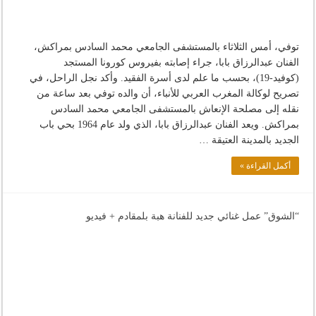
توفي، أمس الثلاثاء بالمستشفى الجامعي محمد السادس بمراكش،
الفنان عبدالرزاق بابا، جراء إصابته بفيروس كورونا المستجد
(كوفيد-19)، بحسب ما علم لدى أسرة الفقيد. وأكد نجل الراحل، في
تصريح لوكالة المغرب العربي للأنباء، أن والده توفي بعد ساعة من
نقله إلى مصلحة الإنعاش بالمستشفى الجامعي محمد السادس
بمراكش. ويعد الفنان عبدالرزاق بابا، الذي ولد عام 1964 بحي باب
الجديد بالمدينة العتيقة …
أكمل القراءة »
“الشوق” عمل غنائي جديد للفنانة هبة بلمقادم + فيديو