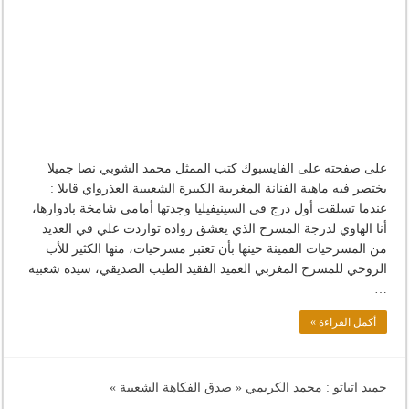
على صفحته على الفايسبوك كتب الممثل محمد الشوبي نصا جميلا
يختصر فيه ماهية الفنانة المغربية الكبيرة الشعيبية العذرواي قاىلا :
عندما تسلقت أول درج في السينيفيليا وجدتها أمامي شامخة بادوارها،
أنا الهاوي لدرجة المسرح الذي يعشق رواده تواردت علي في العديد
من المسرحيات القمينة حينها بأن تعتبر مسرحيات، منها الكثير للأب
الروحي للمسرح المغربي العميد الفقيد الطيب الصديقي، سيدة شعبية
…
أكمل القراءة »
حميد اتباتو : محمد الكريمي « صدق الفكاهة الشعبية »