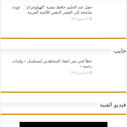
حفل عبد الحليم حافظ بتقنية “الهولوغرام” .. عودة
شامخة إلى العصر الذهبي للأغنية العربية
24 يونيو,2025
خايب
خطأ فني يثير انتقاد المشاهدين لمسلسل « وليدات
رحمة »
8 مارس,2026
فيديو الفنية