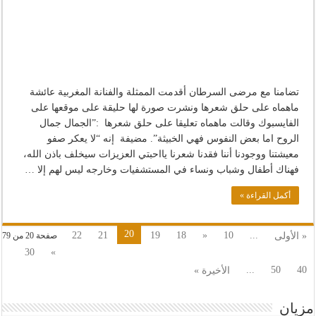
تضامنا مع مرضى السرطان أقدمت الممثلة والفنانة المغربية عائشة
ماهماه على حلق شعرها ونشرت صورة لها حليقة على موقعها على
الفايسبوك وقالت ماهماه تعليقا على حلق شعرها :”الجمال جمال
الروح اما بعض النفوس فهي الخبيثة”. مضيفة إنه “لا يعكر صفو
معيشتنا ووجودنا أننا فقدنا شعرنا يااحبتي العزيزات سيخلف باذن الله،
فهناك أطفال وشباب ونساء في المستشفيات وخارجه ليس لهم إلا …
أكمل القراءة »
20
22
21
19
18
«
10
...
« الأولى
صفحة 20 من 79
30
»
...
50
40
الأخيرة »
مزيان