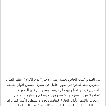
في الفيديو كليب الخاص بعمله الفني الأخير “عدى الكلام”، يظهر الفنان
المغربي سعد لمجرد في صورة عامل في سيرك يتقمص أدوار مختلفة
للعاملين فيه” راقصا ومهرجا ومروضا ومطربا، وعلى الخصوص،
“ساحرا” يبهر المتفرجين بخفته ومهارته ويخلق وسطهم حالة من
الإعجاب والانبهار بأدائه الخارق للعادة، وتجاوزه لمنطق الأمور كما تراها
أعين الناس على الطبيعة. ولعل صفة “الساحر” هذه، التي اختار سعد