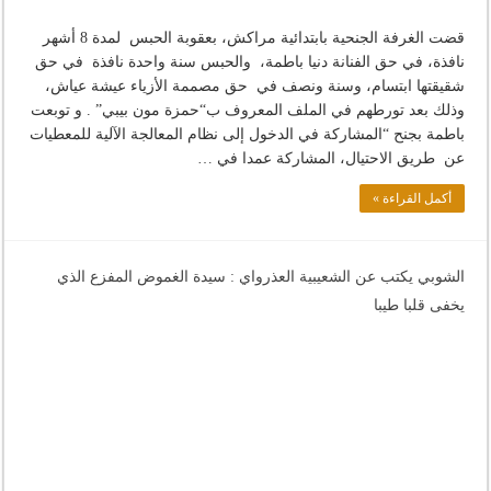
قضت الغرفة الجنحية بابتدائية مراكش، بعقوبة الحبس لمدة 8 أشهر
نافذة، في حق الفنانة دنيا باطمة، والحبس سنة واحدة نافذة في حق
شقيقتها ابتسام، وسنة ونصف في حق مصممة الأزياء عيشة عياش،
وذلك بعد تورطهم في الملف المعروف ب“حمزة مون بيبي” . و توبعت
باطمة بجنح “المشاركة في الدخول إلى نظام المعالجة الآلية للمعطيات
عن طريق الاحتيال، المشاركة عمدا في …
أكمل القراءة »
الشوبي يكتب عن الشعيبية العذرواي : سيدة الغموض المفزع الذي
يخفى قلبا طيبا