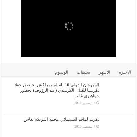
الأخيرة
الأشهر
تعليقات
الوسوم
المهرجان الدولي 16 للفيلم بمراكش يخصص حفلا
تكريميا للفنان الكوميدي (عبد الرؤوف) بحضور
جماهيري غفير
7 ديسمبر,2016
تكريم للناقد السينمائي محمد اشويكة بفاس
7 ديسمبر,2016