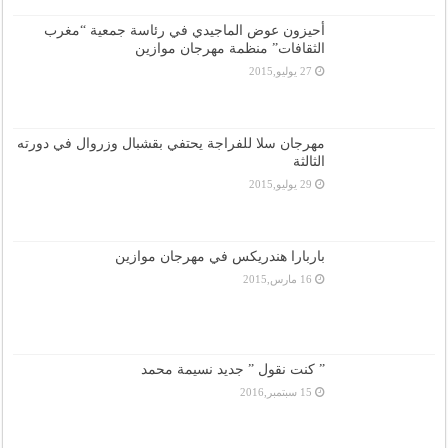
أحيزون عوض الماجيدي في رئاسة جمعية “مغرب
الثقافات” منظمة مهرجان موازين
27 يوليو,2015
مهرجان سلا للفراجة يحتفي بقشبال وزروال في دورته
الثالثة
29 يوليو,2015
باربارا هندريكس في مهرجان موازين
16 مارس,2015
” كنت نقول ” جديد نسيمة محمد
15 سبتمبر,2016