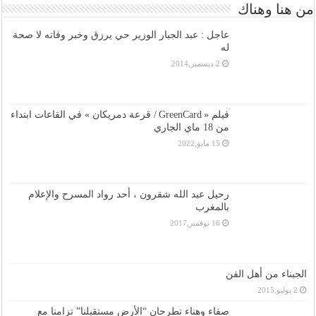
من هنا وهناك
عاجل : عبد الجبار الوزير حي يرزق وخبر وفاته لا صحة
له
2 ديسمبر,2014
فيلم « GreenCard / قرعة دمريكان » في القاعات ابتداء
من 18 ماي الجاري
15 مايو,2022
رحيل عبد الله شقرون ، أحد رواد المسرح والإعلام
بالمغرب
16 نوفمبر,2017
الجبناء من أهل الفن
2 يوليو,2015
صفاء وهناء تطرحان “الأرض مستقبلنا” تزامنا مع