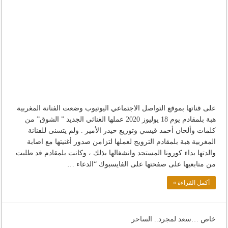
على قناتها بموقع التواصل الاجتماعي اليوتيوب وضعت الفنانة المغربية
هبة بلمقادم يوم 18 يوليوز 2020 عملها الغنائي الجديد ” الشوق” من
كلمات وألحان أحمد قيسي وتوزيع حيدر الأمير . ولم يتسنى للفنانة
المغربية هبة بلمقادم الترويج لعملها لتزامن صدور أغنيتها مع اصابة
والدتها بداء كورونا المستجد وانشغالها بذلك ، وكانت بلمقادم قد طلبت
من متابعيها على صفحتها على الفايسبوك “الدعاء …
أكمل القراءة »
خاص …سعد لمجرد.. الساحر