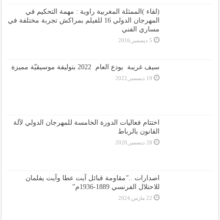
(لقاء )الممثلة المغربية راوية : مهمة التحكيم في
المهرجان الدولي 16 للفيلم بمراكش تجربة مختلفة في
مساري الفني
5 ديسمبر,2016
سيف غريبة يودع العام 2022 بتوليفة موسيقيّة مميزة
19 ديسمبر,2022
اختتام فعاليات الدورة الخامسة للمهرجان الدولي لآلة
القانون بالرباط
28 ديسمبر,2020
اصدارات ..”مقاومة قبائل آيت عطا وآيت يفلمان
للاحتلال الفرنسي 1889-1936م”
22 مارس,2024