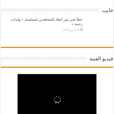
خايب
خطأ فني يثير انتقاد المشاهدين لمسلسل « وليدات
رحمة »
8 مارس,2026
فيديو الفنية