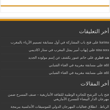
أخر التعليقات
karima
على
فتح باب المشاركة في أول مسابقة تصميم الأزياء بالمغرب
nina nora
على
إيهاب أمير يمثل المغرب في ستار اكاديمي
هند قطري
على
حاتم عمور يكشف عن إسم مولوده الجديد
adil
على
مسابقة مغربية في الغناء الشبابي
adil
على
مسابقة مغربية في الغناء الشبابي
أخر المقالات
فتح باب الترشح للجائزة الوطنية للثقافة الأمازيغية – صنف المسرح ضمن
مهرجان الدار البيضاء للمسرح الأمازيغي
الرباط.. انطلاق فعاليات المهرجان الدولي للموسيقات الأندلسية ببرمجة