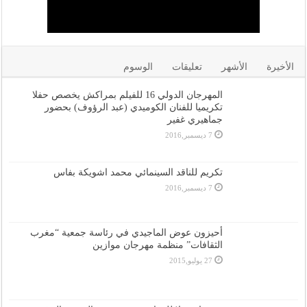
الأخيرة
الأشهر
تعليقات
الوسوم
المهرجان الدولي 16 للفيلم بمراكش يخصص حفلا
تكريميا للفنان الكوميدي (عبد الرؤوف) بحضور
جماهيري غفير
7 ديسمبر,2016
تكريم للناقد السينمائي محمد اشويكة بفاس
7 ديسمبر,2016
أحيزون عوض الماجيدي في رئاسة جمعية “مغرب
الثقافات” منظمة مهرجان موازين
27 يوليو,2015