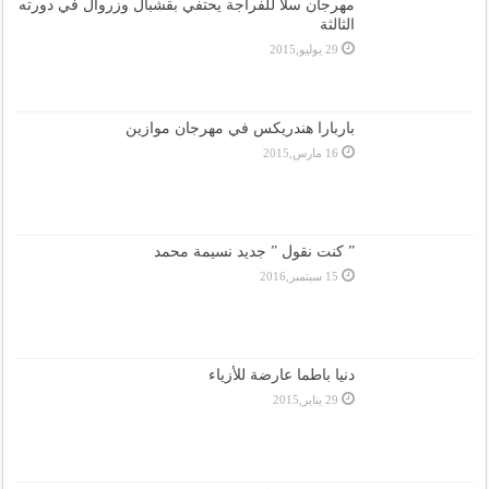
مهرجان سلا للفراجة يحتفي بقشبال وزروال في دورته
الثالثة
29 يوليو,2015
باربارا هندريكس في مهرجان موازين
16 مارس,2015
” كنت نقول ” جديد نسيمة محمد
15 سبتمبر,2016
دنيا باطما عارضة للأزياء
29 يناير,2015