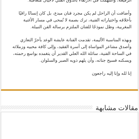
الرفيعة، وأسهمت في الارتقاء بالذوق الفني لأجيال متعاقبة.
وأضافت أن الراحل لم يكن مجرد فنان مبدع، بل كان إنسانًا راقيًا
بأخلاقه واختياراته الفنية، ترك بصمة لا تُمحى في مسار الأغنية
المغربية، وظل نموذجًا للفنان الملتزم برسالة الفن النبيلة.
وبهذه المناسبة الأليمة، تقدمت الفنانة عايشة الوعد بأحرّ التعازي
وأصدق مشاعر المواساة إلى أسرة الفقيد، وإلى كافة محبيه وزملائه
في الساحة الفنية، سائلة الله العلي القدير أن يتغمده بواسع رحمته،
ويسكنه فسيح جناته، وأن يلهم ذويه الصبر والسلوان.
إنا لله وإنا إليه راجعون
مقالات مشابهة