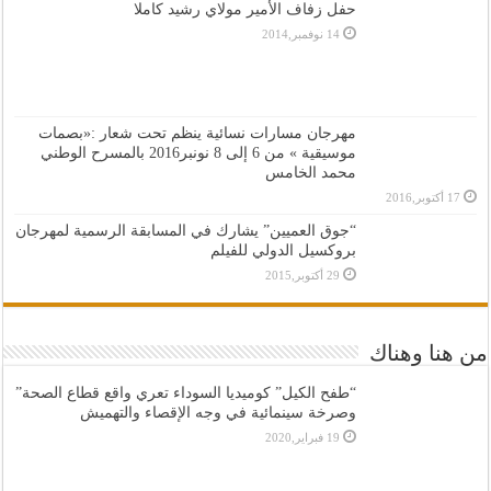
حفل زفاف الأمير مولاي رشيد كاملا
14 نوفمبر,2014
مهرجان مسارات نسائية ينظم تحت شعار :«بصمات
موسيقية » من 6 إلى 8 نونبر2016 بالمسرح الوطني
محمد الخامس
17 أكتوبر,2016
“جوق العميين” يشارك في المسابقة الرسمية لمهرجان
بروكسيل الدولي للفيلم
29 أكتوبر,2015
من هنا وهناك
“طفح الكيل” كوميديا السوداء تعري واقع قطاع الصحة”
وصرخة سينمائية في وجه الإقصاء والتهميش
19 فبراير,2020