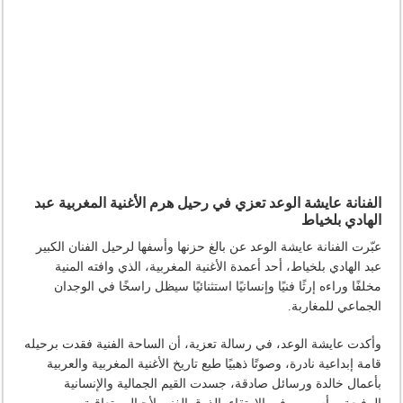
الفنانة عايشة الوعد تعزي في رحيل هرم الأغنية المغربية عبد
الهادي بلخياط
عبّرت الفنانة عايشة الوعد عن بالغ حزنها وأسفها لرحيل الفنان الكبير
عبد الهادي بلخياط، أحد أعمدة الأغنية المغربية، الذي وافته المنية
مخلفًا وراءه إرثًا فنيًا وإنسانيًا استثنائيًا سيظل راسخًا في الوجدان
الجماعي للمغاربة.
وأكدت عايشة الوعد، في رسالة تعزية، أن الساحة الفنية فقدت برحيله
قامة إبداعية نادرة، وصوتًا ذهبيًا طبع تاريخ الأغنية المغربية والعربية
بأعمال خالدة ورسائل صادقة، جسدت القيم الجمالية والإنسانية