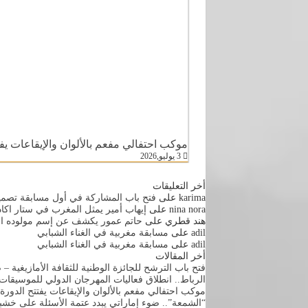
موكب احتفالي مفعم بالألوان والإيقاعات يفتتح الدورة ال55 للمهرجان الوطني
3 يوليو,2026
أخر التعليقات
karima
على
فتح باب المشاركة في أول مسابقة تصميم
nina nora
على
إيهاب أمير يمثل المغرب في ستار اكا
هند قطري
على
حاتم عمور يكشف عن إسم مولوده ال
adil
على
مسابقة مغربية في الغناء الشبابي
adil
على
مسابقة مغربية في الغناء الشبابي
أخر المقالات
فتح باب الترشح للجائزة الوطنية للثقافة الأمازيغية
الرباط.. انطلاق فعاليات المهرجان الدولي للموسيقات 
موكب احتفالي مفعم بالألوان والإيقاعات يفتتح الدورة ال55 للمهرجان الوطني للفنون الشعبية ب
“الشمعة”.. ضوء إماراتي يبدد عتمة الأسئلة على خشبة 