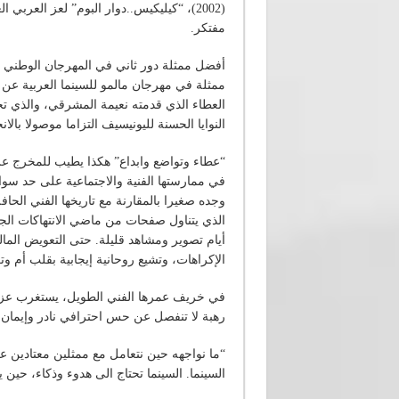
مفتكر.
أفضل ممثلة دور ثاني في المهرجان الوطني 
ممثلة في مهرجان مالمو للسينما العربية عن 
العطاء الذي قدمته نعيمة المشرقي، والذي 
النوايا الحسنة لليونيسيف التزاما موصولا بال
“عطاء وتواضع وابداع” هكذا يطيب للمخرج عز
في ممارستها الفنية والاجتماعية على حد سوا
وجده صغيرا بالمقارنة مع تاريخها الفني الحا
الذي يتناول صفحات من ماضي الانتهاكات الجسيم
أيام تصوير ومشاهد قليلة. حتى التعويض الم
الإكراهات، وتشيع روحانية إيجابية بقلب أم
في خريف عمرها الفني الطويل، يستغرب عز الع
رهبة لا تنفصل عن حس احترافي نادر وإيمان بأن
“ما نواجهه حين نتعامل مع ممثلين معتادين 
السينما. السينما تحتاج الى هدوء وذكاء، حين ي