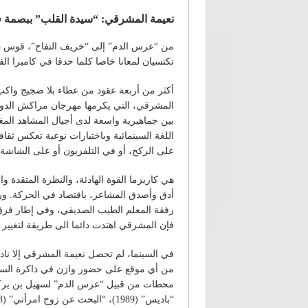
نعيمة المشرقي: “سيدة القلب” ببصمة فني
من “عرس الدم” إلى “خريف التفاح”، قوس ذهب
تكتسيان لمعانا خاصا كلما حدقا في كاميرا الف
أكثر من أربعة عقود من عطاء بلا ضجيج واكب 
بين جماهيرية واسعة لدى أجيال المشاهد الم
اللغة السينمائية وباختيارات نوعية تعكس ثقا
على الركح، أو في التلفزيون أو على الشاشة 
هي كاريزما القوة الهادئة، والنظرة المتقدة 
أدق وأصدق المشاعر، باقتصاد في الحركة. ور
رفقة المعلم الطيب الصديقي، وفي إطار فرق 
فإن المشرقي اهتدت دائما الى طريقة لتغيير الج
في السينما، لم تحصل نعيمة المشرقي إلا نا
من أي موقع على حضور وازن في ذاكرة السينيف