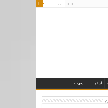
أسفار
رديء
ن