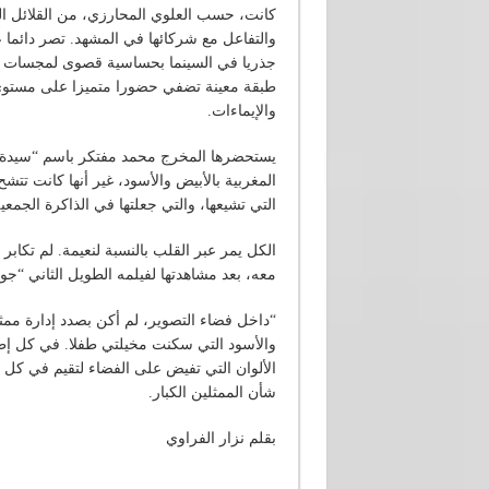
كانت، حسب العلوي المحارزي، من القلائل الذي
والتفاعل مع شركائها في المشهد. تصر دائما 
جذريا في السينما بحساسية قصوى لمجسات ال
طبقة معينة تضفي حضورا متميزا على مستوى ا
والإيماءات.
يستحضرها المخرج محمد مفتكر باسم “سيدة ا
المغربية بالأبيض والأسود، غير أنها كانت تتش
التي تشيعها، والتي جعلتها في الذاكرة الجمع
الكل يمر عبر القلب بالنسبة لنعيمة. لم تكا
معه، بعد مشاهدتها لفيلمه الطويل الثاني “جو
“داخل فضاء التصوير، لم أكن بصدد إدارة ممثل
والأسود التي سكنت مخيلتي طفلا. في كل إط
الألوان التي تفيض على الفضاء لتقيم في كل
شأن الممثلين الكبار.
بقلم نزار الفراوي