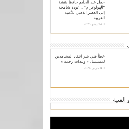
حفل عبد الحليم حافظ بتقنية
“الهولوغرام” .. عودة شامخة
إلى العصر الذهبي للأغنية
العربية
24 يونيو,2025
خطأ فني يثير انتقاد المشاهدين
لمسلسل « وليدات رحمة »
8 مارس,2026
 الفنية