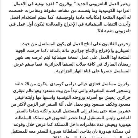
ويعتبر العمل التلفزيوني الجديد ” بوقرون ”
قفزة نوعية في الاعمال
الدرامية الكوميدية وما يتضمنه من مشاهد مشوقة ومغامرات خصصت
له الجهة المنتجة إمكانيات مادية ولوجيستية كما سيتم استخدام افضل
وأحدث التقنيات السينمائية في الإخراج والمعالجة ليكون أول عمل فني
تلفزيوني بتقنية
K4
وحرص القائمون على انتاج العمل ان يكون المسلسل من حيث
السيناريو والإخراج والإنتاج
جزائري مائة بالمائة
،كما حرصت الجهة
المنتجة لهذا العمل على عمل نسخة سينمائية ليتم عرضه بعد شهر
رمضان المبارك في كافة صلات السينما الجزائرية فيما سيتم عرض
المسلسل حصريا على قناة النهار الجزائرية .
بوقرون مسلسل فنتازي خيالي درامي كوميدي يتكون من 28 حلقة
وتتمحور قصته المشوقة والتي تبدأ من بيت مسعود وهو عالم عبقري
جزائري يعيش مع أسرته وزوجته التونسية واسمها مها وابنته فيفي
مسعود وعكف مسعود وهو يعمل على آلة السفر عبر الزمن لاكثر من
عشرين سنة حتى يسافر إلى المستقبل البعيد و لكنه يتفاجا بالسفر
للماضي وليس للمستقبل ليبدا عنصر التشويق في مملكة السلطانة
هيدورة ويعيش عدة مغامرات داخل المملكة كما عرض خلال وقوعه
في مملكة هيدورة بان يفاجئ السلطانة هيدورة للسفر معه للمستقبل