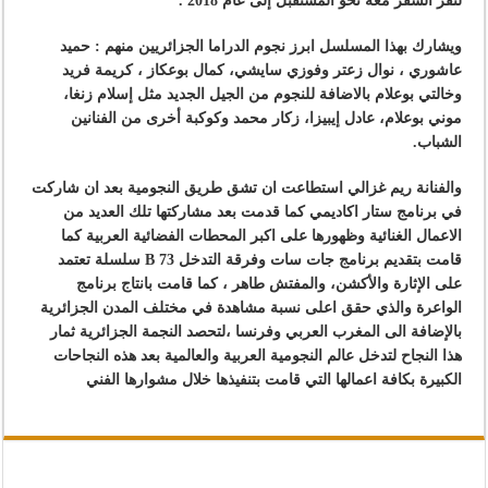
لتقر السفر معه نحو المستقبل إلى عام 2018
.
ويشارك بهذا المسلسل ابرز نجوم الدراما الجزائريين منهم :
حميد
عاشوري ، نوال زعتر وفوزي سايشي، كمال بوعكاز ، كريمة فريد
وخالتي بوعلام بالاضافة للنجوم من الجيل الجديد مثل إسلام زنغا،
موني بوعلام، عادل إيبيزا، زكار محمد وكوكبة أخرى من الفنانين
الشباب.
والفنانة ريم غزالي استطاعت ان تشق طريق النجومية بعد ان شاركت
في برنامج ستار اكاديمي كما قدمت بعد مشاركتها تلك العديد من
الاعمال الغنائية وظهورها على اكبر المحطات الفضائية العربية كما
قامت بتقديم برنامج جات سات وفرقة التدخل
B 73
سلسلة تعتمد
على الإثارة والأكشن، والمفتش طاهر ، كما قامت بانتاج برنامج
الواعرة والذي حقق اعلى نسبة مشاهدة في مختلف المدن الجزائرية
بالإضافة الى المغرب العربي وفرنسا ،لتحصد النجمة الجزائرية ثمار
هذا النجاح لتدخل عالم النجومية العربية والعالمية بعد هذه النجاحات
الكبيرة بكافة اعمالها التي قامت بتنفيذها خلال مشوارها الفني