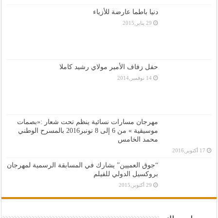
دنيا باطما عارضة للأزياء
29 يناير,2015
حفل زفاف الأمير مولاي رشيد كاملا
14 نوفمبر,2014
مهرجان مسارات نسائية ينظم تحت شعار :«بصمات
موسيقية » من 6 إلى 8 نونبر2016 بالمسرح الوطني
محمد الخامس
17 أكتوبر,2016
“جوق العميين” يشارك في المسابقة الرسمية لمهرجان
بروكسيل الدولي للفيلم
29 أكتوبر,2015