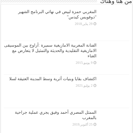
من هنا وهناك
المغربي حمزة لبيض في نهائي البرنامج الشهير
“دوفويس كيدس”
29 يناير,2018
الفنانة المغربية الامازيغية سميرة :أزاوج بين الموسيقى
الامازيغية التقليدية والحديثة والتمثيل لا يتعارض مع
الغناء
9 يونيو,2015
اكتشاف بقايا وبنيات أثرية وسط المدينة العتيقة لسلا
2 يوليو,2021
الممثل المصري أحمد وفيق يجري عملية جراحية
بالمغرب
25 أكتوبر,2019