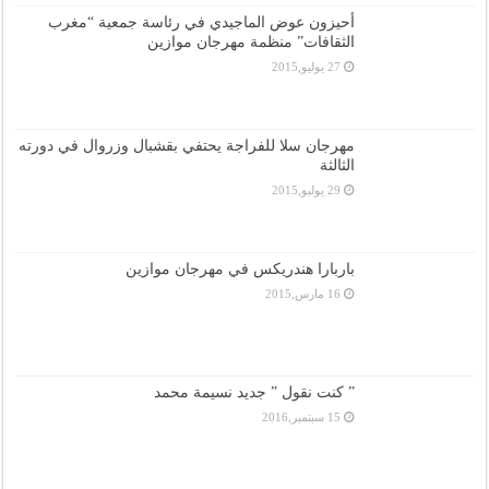
أحيزون عوض الماجيدي في رئاسة جمعية “مغرب
الثقافات” منظمة مهرجان موازين
27 يوليو,2015
مهرجان سلا للفراجة يحتفي بقشبال وزروال في دورته
الثالثة
29 يوليو,2015
باربارا هندريكس في مهرجان موازين
16 مارس,2015
” كنت نقول ” جديد نسيمة محمد
15 سبتمبر,2016