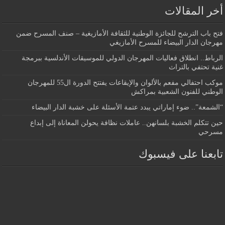
أخر المقالات
فتح باب الترشح للجائزة الوطنية للثقافة الأمازيغية – صنف المسرح ضمن
مهرجان الدار البيضاء للمسرح الأمازيغي
الرباط.. انطلاق فعاليات المهرجان الدولي للموسيقات الأندلسية ببرمجة
غنية تحتفي بالتراث
موكب احتفالي مفعم بالألوان والإيقاعات يفتتح الدورة ال55 للمهرجان
الوطني للفنون الشعبية بمراكش
“الشمعة”.. ضوء إماراتي يبدد عتمة الأسئلة على خشبة الدار البيضاء
حين تتكلم الخشبة بلسانهن.. عاملات نظافة يحولن المعاناة إلى إبداع
مسرحي
تابعنا على فيسبوك