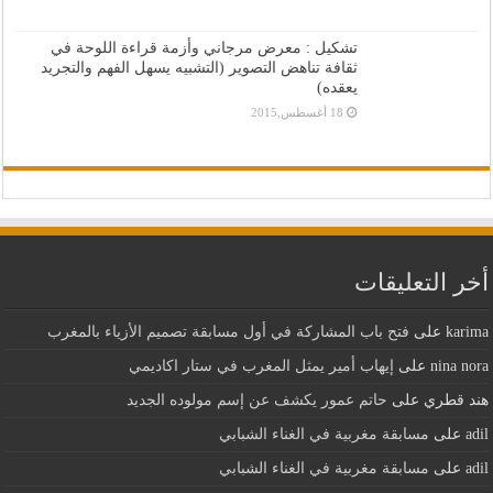
تشكيل : معرض مرجاني وأزمة قراءة اللوحة في
ثقافة تناهض التصوير (التشبيه يسهل الفهم والتجريد
يعقده)
18 أغسطس,2015
أخر التعليقات
karima
على
فتح باب المشاركة في أول مسابقة تصميم الأزياء بالمغرب
nina nora
على
إيهاب أمير يمثل المغرب في ستار اكاديمي
هند قطري
على
حاتم عمور يكشف عن إسم مولوده الجديد
adil
على
مسابقة مغربية في الغناء الشبابي
adil
على
مسابقة مغربية في الغناء الشبابي