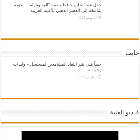
حفل عبد الحليم حافظ بتقنية “الهولوغرام” .. عودة
شامخة إلى العصر الذهبي للأغنية العربية
24 يونيو,2025
خايب
خطأ فني يثير انتقاد المشاهدين لمسلسل « وليدات
رحمة »
8 مارس,2026
فيديو الفنية