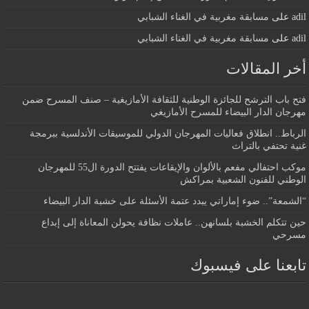
adil
على
مسابقة مغربية في الغناء الشبابي
adil
على
مسابقة مغربية في الغناء الشبابي
أخر المقالات
فتح باب الترشح للجائزة الوطنية للثقافة الأمازيغية – صنف المسرح ضمن
مهرجان الدار البيضاء للمسرح الأمازيغي
الرباط.. انطلاق فعاليات المهرجان الدولي للموسيقات الأندلسية ببرمجة
غنية تحتفي بالتراث
موكب احتفالي مفعم بالألوان والإيقاعات يفتتح الدورة ال55 للمهرجان
الوطني للفنون الشعبية بمراكش
“الشمعة”.. ضوء إماراتي يبدد عتمة الأسئلة على خشبة الدار البيضاء
حين تتكلم الخشبة بلسانهن.. عاملات نظافة يحولن المعاناة إلى إبداع
مسرحي
تابعنا على فيسبوك