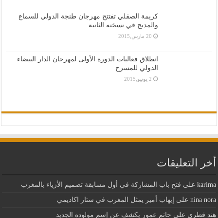
كريمة الصقلي تفتتح مهرجان طنجة الدولي للسماع
والمديح في نسخته الثانية
20 مارس,2015
انطلاق فعاليات الدورة الأولى لمهرجان الدار البيضاء
الدولي للمسرح
2 يونيو,2015
أخر التعليقات
karima
على
فتح باب المشاركة في أول مسابقة تصميم الأزياء بالمغرب
nina nora
على
إيهاب أمير يمثل المغرب في ستار اكاديمي
هند قطري
على
حاتم عمور يكشف عن إسم مولوده الجديد