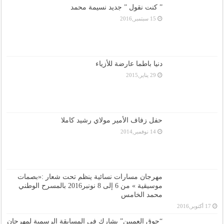
” كنت نقول ” جديد نسيمة محمد
15 سبتمبر,2016
دنيا باطما عارضة للأزياء
29 يناير,2015
حفل زفاف الأمير مولاي رشيد كاملا
14 نوفمبر,2014
مهرجان مسارات نسائية ينظم تحت شعار :«بصمات
موسيقية » من 6 إلى 8 نونبر2016 بالمسرح الوطني
محمد الخامس
17 أكتوبر,2016
“جوق العميين” يشارك في المسابقة الرسمية لمهرجان