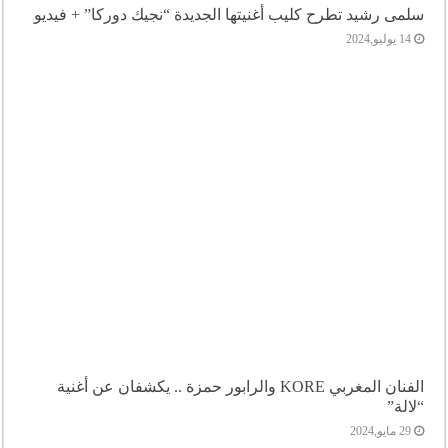
سلمى رشيد تطرح كليب أغنيتها الجديدة “نجيك دوركا” + فيديو
14 يوليو,2024
الفنان المغربي KORE والرابور حمزة .. يكشفان عن أغنية
“لالة”
29 مايو,2024