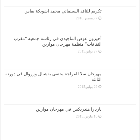
تكريم للناقد السينمائي محمد اشويكة بفاس
7 ديسمبر,2016
أحيزون عوض الماجيدي في رئاسة جمعية “مغرب
الثقافات” منظمة مهرجان موازين
27 يوليو,2015
مهرجان سلا للفراجة يحتفي بقشبال وزروال في دورته
الثالثة
29 يوليو,2015
باربارا هندريكس في مهرجان موازين
16 مارس,2015