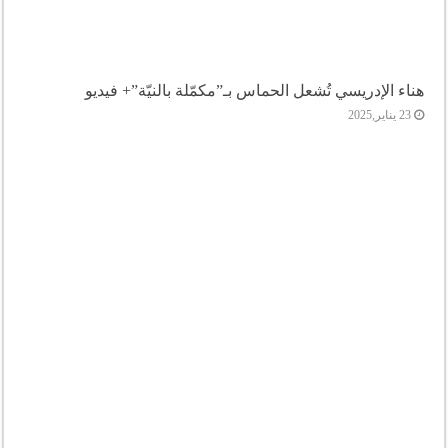
هناء الإدريسي تُشعل الحماس بـ”مكمّلة بالنيّة”+ فيديو
23 يناير,2025