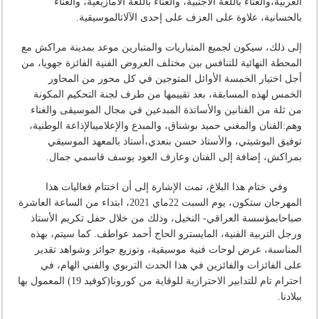
العربية،والغناء باللغة الأجنبية، والغناء باللغة الأمازيغية، والغناء
بالحسانية، علاوة على العزف على إحدى الآلاتالموسيقية.
إلى ذلك، سيكون لجميع المتباريات والمتبارين موعد بمدينة مراكش مع
المحطة النهائية للتنافس بين مختلف العروض الفنية الفائزة جهويا، من
أجل اختيار الخمسة الأوائل المتوجين في كل محور من المحاور
الخمس لهذه المسابقة، بعد تقييمها من طرف لجنة التحكيم المكونة
من ثلة من الفنانين والأساتذة المبدعين في مجال الموسيقى والغناء
وهم:الفنان والمغني حميد بوشناق، والمبدع والإعلاميبالإذاعة الوطنية،
توفيق البوشيتي، والأستاذ حسن بنعدي،أستاذ بالمعهد الموسيقي
بمراكش، إضافة إلى الفنان وعازف العود يوسف قاسمي جمال.
وفي ختام هذا البلاغ، تمت الإشارة إلى أن اختتام فعاليات هذا
المهرجان ستكون، يوم السبت 22ماي 2021، ابتداء من الساعة العاشرة
صباحابمؤسسة العراقي- النخيل، وذلك من خلال حفل تكريم الأستاذ
ورجل التربية الفنية، المايسترو الحاج أحمد عواطف. كما سيتم، بهذه
المناسبة، عرض لوحات فنية موسيقية، وتوزيع جوائز وشواهد تقدير
على الفائزات والفائزين في هذا الحدث التربوي والفني الهام، في
احترام تام للتدابير الاحترازية للوقاية من كورونا(كوفيد 19) المعمول بها
ببلادنا.