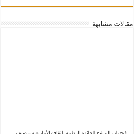
مقالات مشابهة
فتح باب الترشح للجائزة الوطنية للثقافة الأمازيغية – صنف