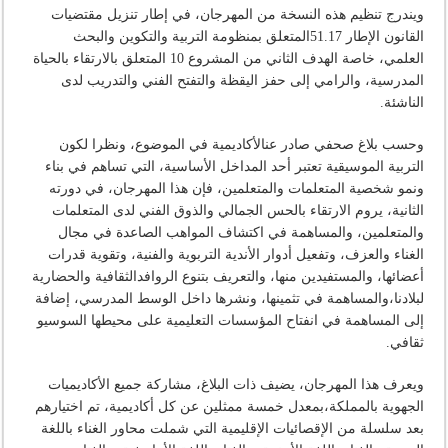
ويندرج تنظيم هذه النسخة من المهرجان، في إطار تنزيل مقتضيات
القانون الإطار 51.17المتعلق بمنظومة التربية والتكوين والبحث
العلمي، خاصة الهدف الثاني من المشروع 10 المتعلق بالارتقاء بالحياة
المدرسية، والرامي إلى حفز اليقظة والتفتح الفني والتدريب لدى
الناشئة.
وحسب بلاغ صحفي صادر عنالأكاديمية في الموضوع، ونظرا لكون
التربية الموسيقية تعتبر أحد المداخل الأساسية، التي تساهم في بناء
ونمو شخصية المتعلمات والمتعلمين، فإن هذا المهرجان، في دورته
الثانية، يروم الارتقاء بالحس الجمالي والذوق الفني لدى المتعلمات
والمتعلمين، والمساهمة في اكتشاف المواهب الصاعدة في مجال
الغناء والعزف، وتفعيل أدوار الأندية التربوية والفنية، وتقوية قدرات
أعضائها، والمستفيدين منها، والتعريف بتنوع الروافدالثقافية والحضارية
لبلادنا،والمساهمة في تثمينها، ونشرها داخل الوسط المدرسي، إضافة
إلى المساهمة في انفتاح المؤسسات التعليمية على محيطها السوسيو
ثقافي.
ويعرف هذا المهرجان، يضيف ذات البلاغ، مشاركة جميع الأكاديميات
الجهوية بالمملكة،بمعدل خمسة ممثلين عن كل أكاديمية، تم اختيارهم
بعد سلسلة من الإقصائيات الإقليمية التي شملت محاور الغناء باللغة