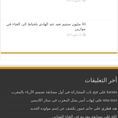
3 أبريل,2015
60 مليون سنتيم تعيد عبد الهادي بلخياط الى الغناء في
موازين
25 مايو,2015
أخر التعليقات
karima
على
فتح باب المشاركة في أول مسابقة تصميم الأزياء بالمغرب
nina nora
على
إيهاب أمير يمثل المغرب في ستار اكاديمي
هند قطري
على
حاتم عمور يكشف عن إسم مولوده الجديد
adil
على
مسابقة مغربية في الغناء الشبابي