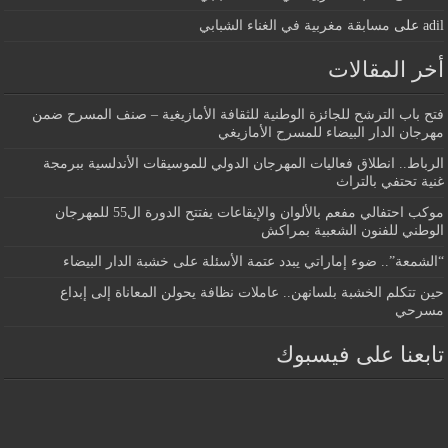
adil
على
مسابقة مغربية في الغناء الشبابي
أخر المقالات
فتح باب الترشح للجائزة الوطنية للثقافة الأمازيغية – صنف المسرح ضمن
مهرجان الدار البيضاء للمسرح الأمازيغي
الرباط.. انطلاق فعاليات المهرجان الدولي للموسيقات الأندلسية ببرمجة
غنية تحتفي بالتراث
موكب احتفالي مفعم بالألوان والإيقاعات يفتتح الدورة ال55 للمهرجان
الوطني للفنون الشعبية بمراكش
“الشمعة”.. ضوء إماراتي يبدد عتمة الأسئلة على خشبة الدار البيضاء
حين تتكلم الخشبة بلسانهن.. عاملات نظافة يحولن المعاناة إلى إبداع
مسرحي
تابعنا على فيسبوك