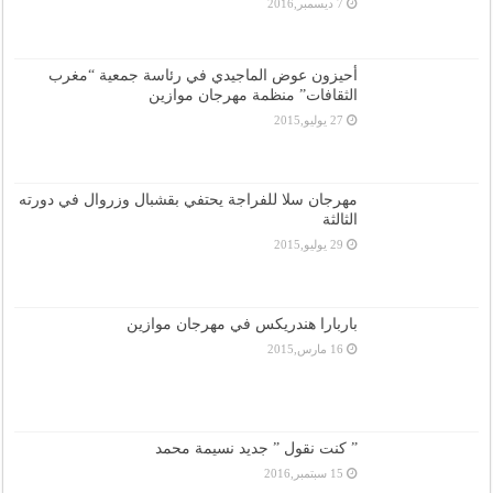
7 ديسمبر,2016
أحيزون عوض الماجيدي في رئاسة جمعية “مغرب
الثقافات” منظمة مهرجان موازين
27 يوليو,2015
مهرجان سلا للفراجة يحتفي بقشبال وزروال في دورته
الثالثة
29 يوليو,2015
باربارا هندريكس في مهرجان موازين
16 مارس,2015
” كنت نقول ” جديد نسيمة محمد
15 سبتمبر,2016